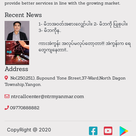
provide better services in line with the growing market.
Recent News
1- မိဘအဝတ်အစားလျှော်ပါ။ 2- မိဘကို ပြုစုပါ။
3- မိဘကိုန...
ကားအဲကွန်း အလုပ်မလုပ်‌တော့တာ!!! အဲကွန်းက ရေ
တွေကျနေတာ!!...
Address
No(250,251), Supound Yone Street,37-Ward,North Dagon
Township,Yangon.
ntrcallcenter@ntrmyanmar.com
09770888882
CopyRight @ 2020