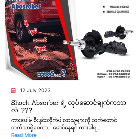
12 July 2023
Shock Absorber ရဲ့ လုပ်‌ဆောင်ချက်ကဘာ
လဲ...???
ကားပေါ်မှ စီးနှင်းလိုက်ပါလာသူများကို သက်တောင်
သက်သာရှိစေတာ... မောင်နေရင် ကားခါရ...
Read More