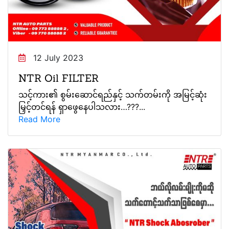
12 July 2023
NTR Oil FILTER
သင့်ကား၏ စွမ်းဆောင်ရည်နှင့် သက်တမ်းကို အမြင့်ဆုံး
မြှင့်တင်ရန် ရှာဖွေနေပါသလား…???...
Read More